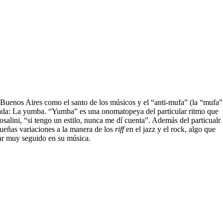
 Buenos Aires como el santo de los músicos y el “anti-mufa” (la “mufa”
istrada: La yumba. “Yumba” es una onomatopeya del particular ritmo que
alini, “si tengo un estilo, nunca me dí cuenta”. Además del particualr
queñas variaciones a la manera de los
riff
en el jazz y el rock, algo que
tar muy seguido en su música.