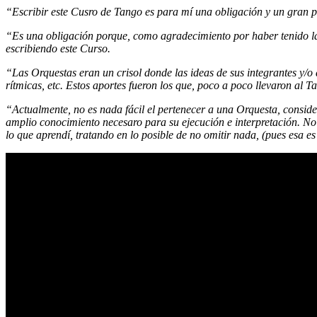
“Escribir este Cusro de Tango es para mí una obligación y un gran p
“Es una obligación porque, como agradecimiento por haber tenido la 
escribiendo este Curso.
“Las Orquestas eran un crisol donde las ideas de sus integrantes y/o
rítmicas, etc. Estos aportes fueron los que, poco a poco llevaron al T
“Actualmente, no es nada fácil el pertenecer a una Orquesta, consider
amplio conocimiento necesaro para su ejecución e interpretación. No 
lo que aprendí, tratando en lo posible de no omitir nada, (pues esa 