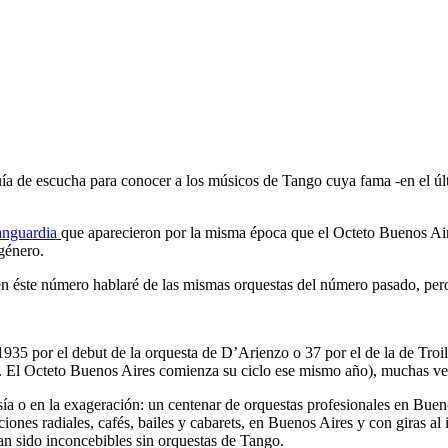
guía de escucha para conocer a los músicos de Tango cuya fama -en el úl
vanguardia
que aparecieron por la misma época que el Octeto Buenos Aire
 género.
 en éste número hablaré de las mismas orquestas del número pasado, per
1935 por el debut de la orquesta de D’Arienzo o 37 por el de la de Troilo
la. El Octeto Buenos Aires comienza su ciclo ese mismo año), muchas v
ntasía o en la exageración: un centenar de orquestas profesionales en Bu
iones radiales, cafés, bailes y cabarets, en Buenos Aires y con giras al i
an sido inconcebibles sin orquestas de Tango.