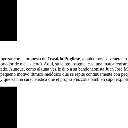
empezar con la orquesta de
Osvaldo Pugliese
, a quien hoy se venera en
 portador de mala suerte). Aquí, su tango insignia, casi una marca reg
tado. Aunque, como alguna vez le dijo a su bandoneonista Juan José Mos
 un pequeño motivo rítmico-melódico que se repite continuamente con pe
 y que es una característica que el propio Piazzolla también supo explo