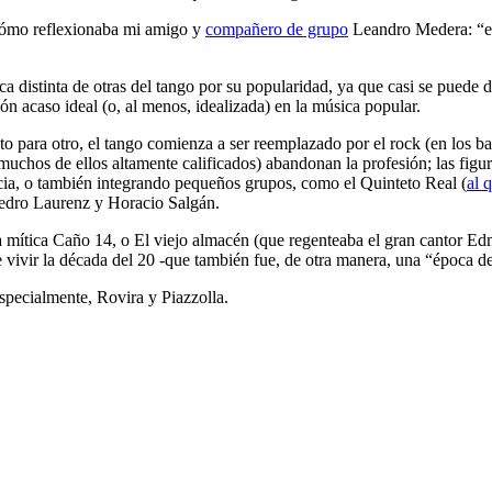
 Cómo reflexionaba mi amigo y
compañero de grupo
Leandro Medera: “el 
ica distinta de otras del tango por su popularidad, ya que casi se puede 
n acaso ideal (o, al menos, idealizada) en la música popular.
ra otro, el tango comienza a ser reemplazado por el rock (en los bailes,
chos de ellos altamente calificados) abandonan la profesión; las figur
ia, o también integrando pequeños grupos, como el Quinteto Real (
al 
Pedro Laurenz y Horacio Salgán.
a mítica Caño 14, o El viejo almacén (que regenteaba el gran cantor 
e vivir la década del 20 -que también fue, de otra manera, una “época de
especialmente, Rovira y Piazzolla.