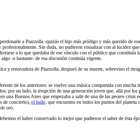
rdonarle a Piazzolla -quizás el hijo más pródigo y más querido de esa
rofesionalmente. Sin duda, no pudieron visualizar con al lucidez que l
errarse a lo que quedaba de ese vínculo con el público que constituía l
 algo -o bastante- de esa discusión continúa vigente.
tica y renovadora de Piazzolla, despueś de su muerte, sobrevino el ries
erente de los anteriores: se vuelve una música compartida con mucha in
s: por un lado, la irrupción de una generación joven que, allá por los 
 en una Buenos Aires que empezaba a salir de una de las peores crisis e
as de concierto),
el baile
, que encuentra en todos los puntos del planeta
 de oro.
ebemos el haber conservado lo mejor que pudieron el saber de ésta época 