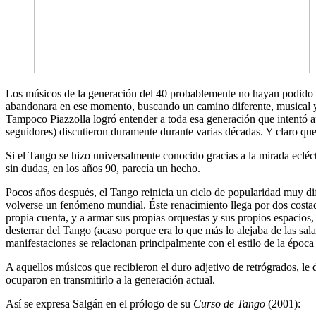
Los músicos de la generación del 40 probablemente no hayan podido pe
abandonara en ese momento, buscando un camino diferente, musical y p
Tampoco Piazzolla logró entender a toda esa generación que intentó af
seguidores) discutieron duramente durante varias décadas. Y claro que
Si el Tango se hizo universalmente conocido gracias a la mirada ecléc
sin dudas, en los años 90, parecía un hecho.
Pocos años después, el Tango reinicia un ciclo de popularidad muy dif
volverse un fenómeno mundial. Éste renacimiento llega por dos costado
propia cuenta, y a armar sus propias orquestas y sus propios espacios,
desterrar del Tango (acaso porque era lo que más lo alejaba de las sal
manifestaciones se relacionan principalmente con el estilo de la época
A aquellos músicos que recibieron el duro adjetivo de retrógrados, le d
ocuparon en transmitirlo a la generación actual.
Así se expresa Salgán en el prólogo de su
Curso de Tango
(2001):