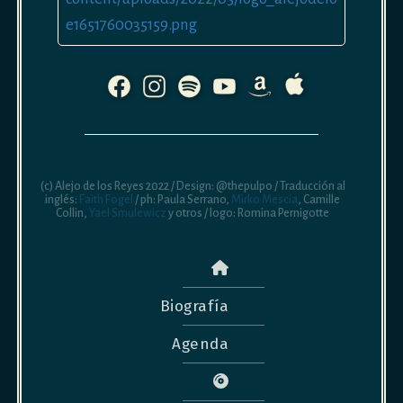
(c) Alejo de los Reyes 2022 / Design: @thepulpo / Traducción al
inglés:
Faith Fogel
/ ph: Paula Serrano,
Mirko Mescia
, Camille
Collin,
Yael Smulewicz
y otros / logo: Romina Pernigotte
Biografía
Agenda