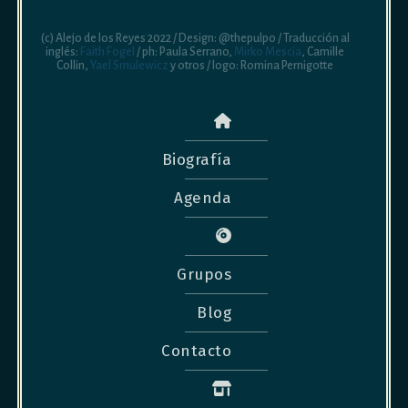
(c) Alejo de los Reyes 2022 / Design: @thepulpo / Traducción al
inglés:
Faith Fogel
/ ph: Paula Serrano,
Mirko Mescia
, Camille
Collin,
Yael Smulewicz
y otros / logo: Romina Pernigotte
Biografía
Agenda
Grupos
Blog
Contacto