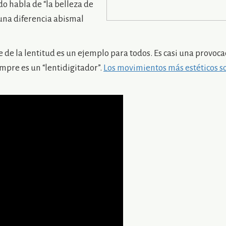
o habla de “la belleza de
 una diferencia abismal
e de la lentitud es un ejemplo para todos. Es casi una provoc
empre es un “lentidigitador”.
Los movimientos más estéticos so