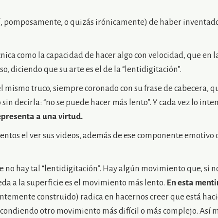
sí, pomposamente, o quizás irónicamente) de haber inventado
écnica como la capacidad de hacer algo con velocidad, que en 
o, diciendo que su arte es el de la “lentidigitación”.
el mismo truco, siempre coronado con su frase de cabecera, qu
sin decirla: “no se puede hacer más lento”. Y cada vez lo inte
presenta a una virtud.
tos el ver sus videos, además de ese componente emotivo 
no hay tal “lentidigitación”. Hay algún movimiento que, si no
da a la superficie es el movimiento más lento.
En esta menti
ientemente construido) radica en hacernos creer que está hac
scondiendo otro movimiento más difícil o más complejo. Así 