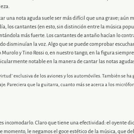
leza.
ar una nota aguda suele ser más difícil que una grave; aún má
día, los cantantes (en esto, sin distinción entre la música popul
antándola más fuerte. Los cantantes de antaño hacían lo contr
udo disminuían la voz. Algo que se puede comprobar escuchan
Murolo y Tino Rossi o, en nuestro tango, en la figura siempre
icularmente notable en la manera de cantar las notas agudas)
virtud’ exclusiva de los aviones y los automóviles. También se ha
. Pareciera que la guitarra, cuanto más se acerca a los micrófonos
s incomodarlo. Claro que tiene una efectividad: el oyente dice
se momento, le negamos el goce estético de la música, que de