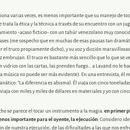
nciona varias veces, es menos importante que su manejo de tod
 trata la ética y la técnica a través de su encuentro con un ju
miento -acaso ficticio- con un tahúr venezolano muy conocido
frases (me sospecho que en muchas de esas pausas tan dramá
r el truco propiamente dicho), y su voz y dicción maravillos
oz embrujan. El truco es bastante más sencillo que lo que se
 vidrios con las cartas, las prenden fuego… a Lavand no le hac
n la música no puede ser más evidente). En una entrevista, é
anático: “La diferencia es abismal. Él viaja con cinco tonelad
viaja con miles y miles de dólares en materiales y yo con cinc
ho se parece el tocar un instrumento a la magia:
en primer p
enos importante para el oyente, la ejecución
. Considero ide
ón de nuestra ejecución, de las dificultades a las que nos enf