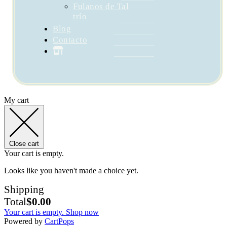
Fulanos de Tal
trío
Blog
Contacto
My cart
Close cart
Your cart is empty.
Looks like you haven't made a choice yet.
Shipping
Total
$
0.00
Your cart is empty. Shop now
(opens
Powered by
CartPops