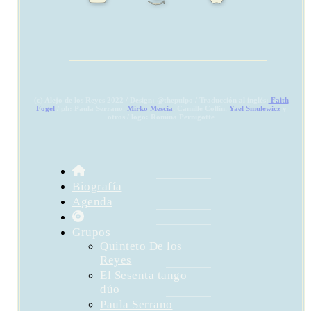
(c) Alejo de los Reyes 2022 / Design: @thepulpo / Traducción al inglés:
Faith
Fogel
/ ph: Paula Serrano,
Mirko Mescia
, Camille Collin,
Yael Smulewicz
y
otros / logo: Romina Pernigotte
Biografía
Agenda
Grupos
Quinteto De los
Reyes
El Sesenta tango
dúo
Paula Serrano