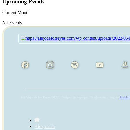
Upcoming Events
Current Month
No Events
(c) Alejo de los Reyes 2022 / Design: @thepulpo / Traducción al inglés:
Faith 
Biografía