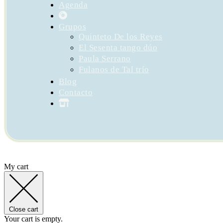
Agenda
Grupos
Quinteto De los Reyes
El Sesenta tango dúo
Paula Serrano
Fulanos de Tal trío
Blog
Contacto
My cart
Close cart
Your cart is empty.