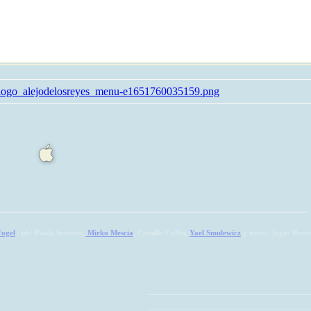
Fogel
/ ph: Paula Serrano,
Mirko Mescia
, Camille Collin,
Yael Smulewicz
y otros / logo: Romi