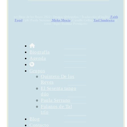
(c) Alejo de los Reyes 2022 / Design: @thepulpo / Traducción al inglés:
Faith
Fogel
/ ph: Paula Serrano,
Mirko Mescia
, Camille Collin,
Yael Smulewicz
y
otros / logo: Romina Pernigotte
Biografía
Agenda
Grupos
Quinteto De los
Reyes
El Sesenta tango
dúo
Paula Serrano
Fulanos de Tal
trío
Blog
Contacto