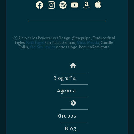
(c) Alejo de los Reyes 2022 / Design: @thepulpo / Traducción al
inglés:
Faith Fogel
/ ph: Paula Serrano,
Mirko Mescia
, Camille
Collin,
Yael Smulewicz
y otros / logo: Romina Pernigotte
Biografía
Agenda
Grupos
Blog