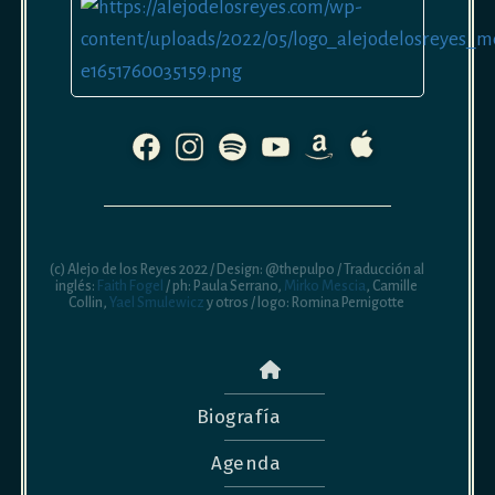
(c) Alejo de los Reyes 2022 / Design: @thepulpo / Traducción al
inglés:
Faith Fogel
/ ph: Paula Serrano,
Mirko Mescia
, Camille
Collin,
Yael Smulewicz
y otros / logo: Romina Pernigotte
Biografía
Agenda