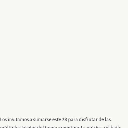
Los invitamos a sumarse este 28 para disfrutar de las
múltiples facetas del tango argentino. La música y el baile,