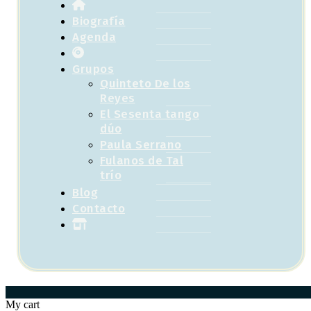
Biografía
Agenda
Grupos
Quinteto De los
Reyes
El Sesenta tango
dúo
Paula Serrano
Fulanos de Tal
trío
Blog
Contacto
My cart