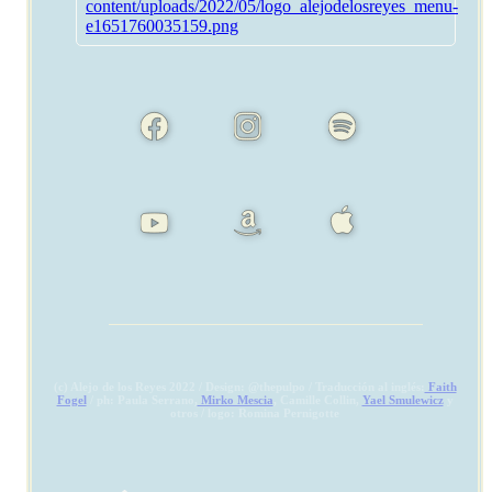
(c) Alejo de los Reyes 2022 / Design: @thepulpo / Traducción al inglés:
Faith
Fogel
/ ph: Paula Serrano,
Mirko Mescia
, Camille Collin,
Yael Smulewicz
y
otros / logo: Romina Pernigotte