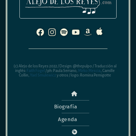
(c) Alejo de los Reyes 2022 / Design: @thepulpo / Traducción al
inglés:
Faith Fogel
/ ph: Paula Serrano,
Mirko Mescia
, Camille
Collin,
Yael Smulewicz
y otros / logo: Romina Pernigotte
Biografía
Agenda