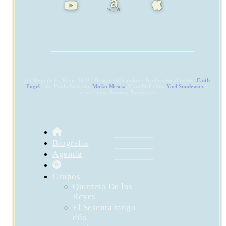
(c) Alejo de los Reyes 2022 / Design: @thepulpo / Traducción al inglés:
Faith
Fogel
/ ph: Paula Serrano,
Mirko Mescia
, Camille Collin,
Yael Smulewicz
y
otros / logo: Romina Pernigotte
Biografía
Agenda
Grupos
Quinteto De los
Reyes
El Sesenta tango
dúo