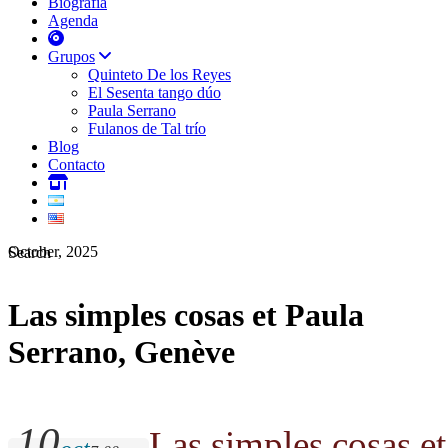
Biografía
Agenda
Grupos
Quinteto De los Reyes
El Sesenta tango dúo
Paula Serrano
Fulanos de Tal trío
Blog
Contacto
October, 2025
Search
Las simples cosas et Paula
Serrano, Genève
10
Las simples cosas et