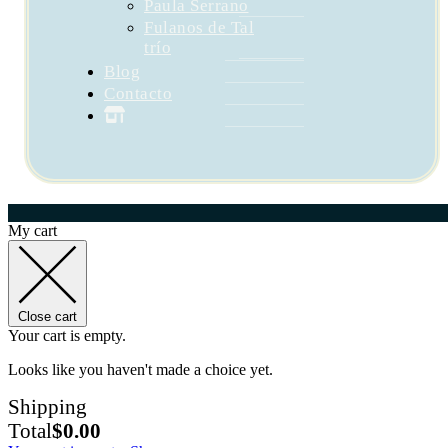
Paula Serrano
Fulanos de Tal
trío
Blog
Contacto
My cart
Close cart
Your cart is empty.
Looks like you haven't made a choice yet.
Shipping
Total
$
0.00