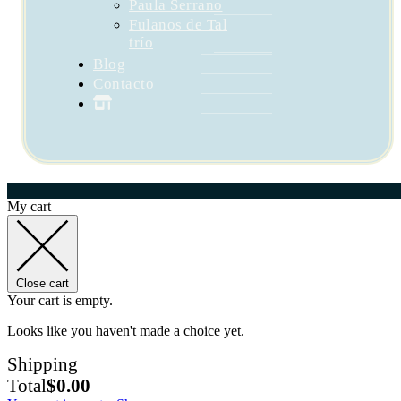
Paula Serrano
Fulanos de Tal
trío
Blog
Contacto
My cart
Close cart
Your cart is empty.
Looks like you haven't made a choice yet.
Shipping
Total
$
0.00