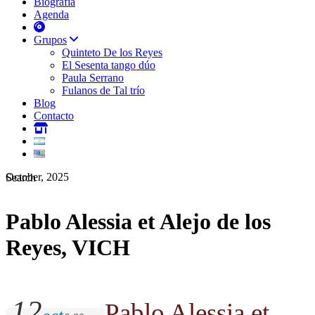
Biografía
Agenda
Grupos
Quinteto De los Reyes
El Sesenta tango dúo
Paula Serrano
Fulanos de Tal trío
Blog
Contacto
October, 2025
Search
Pablo Alessia et Alejo de los
Reyes, VICH
12
Pablo Alessia et