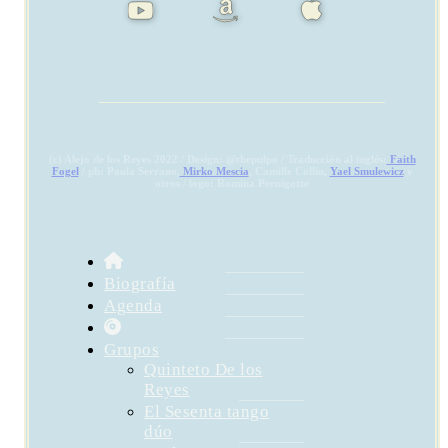
(c) Alejo de los Reyes 2022 / Design: @thepulpo / Traducción al inglés:
Faith
Fogel
/ ph: Paula Serrano,
Mirko Mescia
, Camille Collin,
Yael Smulewicz
y
otros / logo: Romina Pernigotte
Biografía
Agenda
Grupos
Quinteto De los
Reyes
El Sesenta tango
dúo