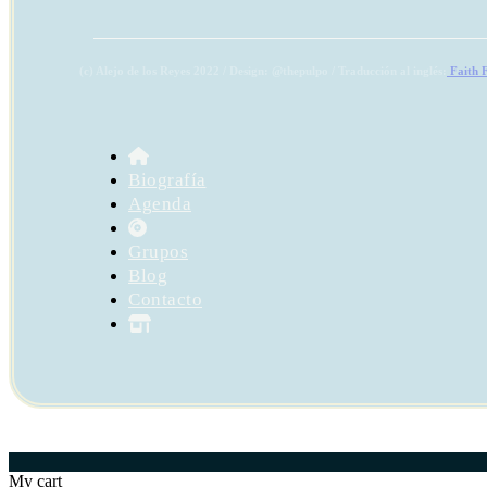
(c) Alejo de los Reyes 2022 / Design: @thepulpo / Traducción al inglés:
Faith 
Biografía
Agenda
Grupos
Blog
Contacto
My cart