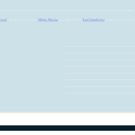
Fogel
/ ph: Paula Serrano,
Mirko Mescia
, Camille Collin,
Yael Smulewicz
y otros / logo: Romi