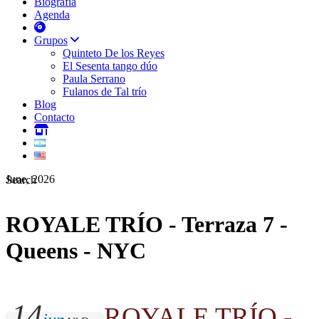
Biografía
Agenda
Grupos
Quinteto De los Reyes
El Sesenta tango dúo
Paula Serrano
Fulanos de Tal trío
Blog
Contacto
June, 2026
Search
ROYALE TRÍO - Terraza 7 -
Queens - NYC
14
ROYALE TRÍO -