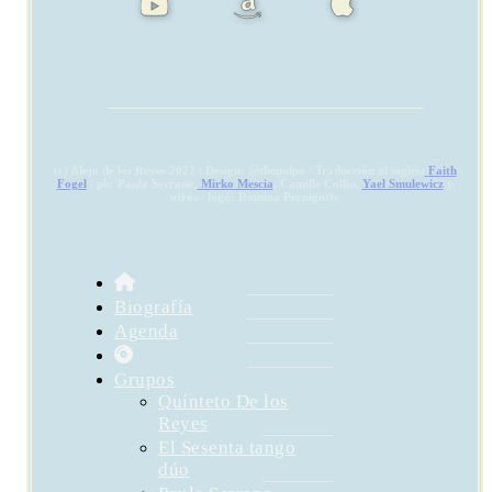
(c) Alejo de los Reyes 2022 / Design: @thepulpo / Traducción al inglés:
Faith
Fogel
/ ph: Paula Serrano,
Mirko Mescia
, Camille Collin,
Yael Smulewicz
y
otros / logo: Romina Pernigotte
Biografía
Agenda
Grupos
Quinteto De los
Reyes
El Sesenta tango
dúo