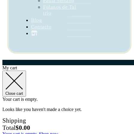
Paula Serrano
Fulanos de Tal
trío
Blog
Contacto
My cart
Close cart
Your cart is empty.
Looks like you haven't made a choice yet.
Shipping
Total
$
0.00
Your cart is empty. Shop now