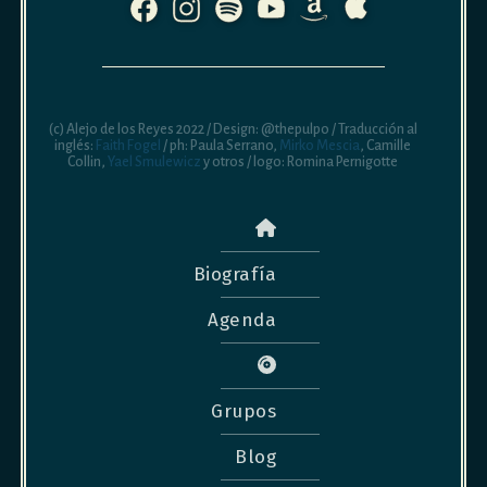
(c) Alejo de los Reyes 2022 / Design: @thepulpo / Traducción al
inglés:
Faith Fogel
/ ph: Paula Serrano,
Mirko Mescia
, Camille
Collin,
Yael Smulewicz
y otros / logo: Romina Pernigotte
Biografía
Agenda
Grupos
Blog