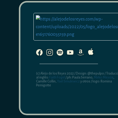
(c) Alejo de los Reyes 2022 / Design: @thepulpo / Traducc
al inglés:
Faith Fogel
/ ph: Paula Serrano,
Mirko Mescia
,
Camille Collin,
Yael Smulewicz
y otros / logo: Romina
Pernigotte