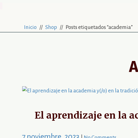
Biografía
Inicio
//
Shop
// Posts etiquetados “academia”
A
El aprendizaje en la a
7 noviembre, 2023
|
No Comments