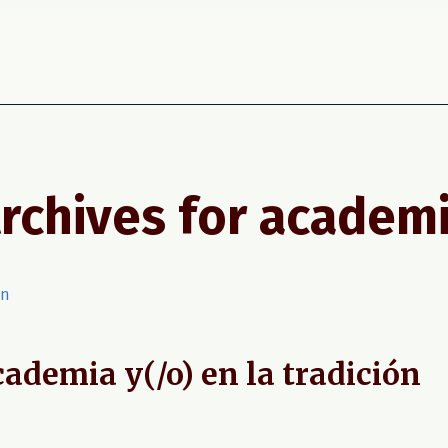
Agenda
Grupos
Blog
Contacto
rchives for
academ
cademia y(/o) en la tradición