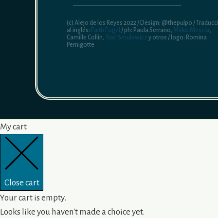
(c) Alejo de los Reyes 2022 / Design: @thepulpo / Traducc
al inglés:
Faith Fogel
/ ph: Paula Serrano,
Mirko Mescia
,
Camille Collin,
Yael Smulewicz
y otros / logo: Romina
Pernigotte
My cart
Close cart
Your cart is empty.
Looks like you haven't made a choice yet.