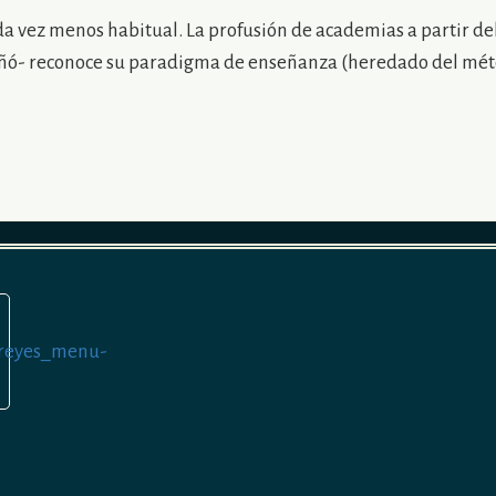
ada vez menos habitual. La profusión de academias a partir d
cuñó- reconoce su paradigma de enseñanza (heredado del méto