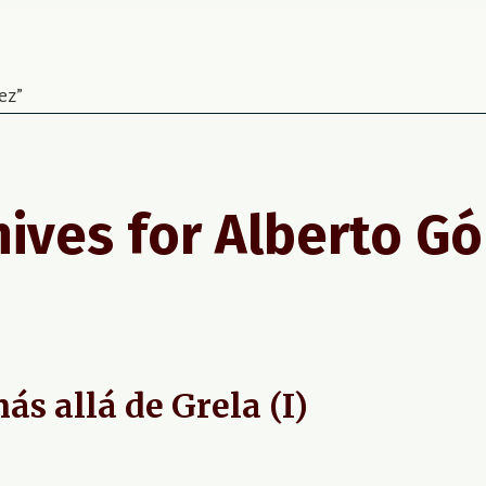
Agenda
Grupos
Blog
Contacto
mez”
hives for
Alberto G
ás allá de Grela (I)