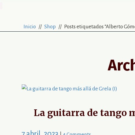
Biografía
Inicio
//
Shop
// Posts etiquetados “Alberto Gó
Arc
La guitarra de tango m
7 abril, 2023
|
4 Comments