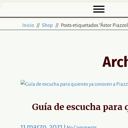
Inicio
//
Shop
// Posts etiquetados “Ástor Piazzo
Arc
Guía de escucha para q
11 marzo, 2021
|
No Comments