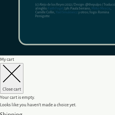
(c) Alejo de los Reyes 2022 / Design: @thepulpo / Traducc
al inglés:
Faith Fogel
/ ph: Paula Serrano,
Mirko Mescia
,
Camille Collin,
Yael Smulewicz
y otros / logo: Romina
Pernigotte
My cart
Close cart
Your cart is empty.
Looks like you haven't made a choice yet.
Shipping