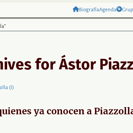
Biografía
Agenda
Grup
lla”
hives for
Ástor Piazz
uienes ya conocen a Piazzolla