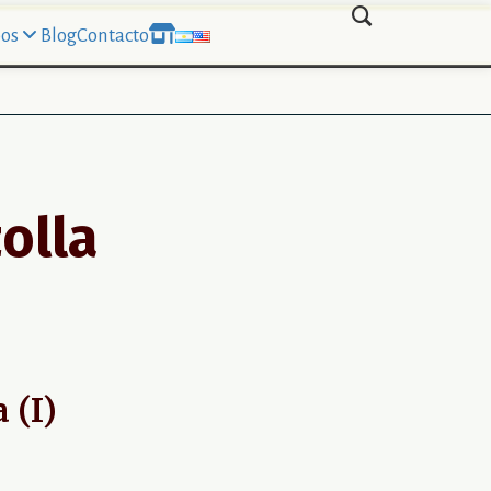
os
Blog
Contacto
olla
 (I)