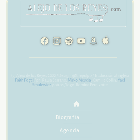
(c) Alejo de los Reyes 2022 / Design: @thepulpo / Traducción al inglés:
Faith Fogel
/ ph: Paula Serrano,
Mirko Mescia
, Camille Collin,
Yael
Smulewicz
y otros / logo: Romina Pernigotte
Biografía
Agenda