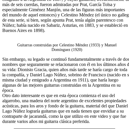
más de seis cuerdas, fueron admiradas por Prat, García Tolsa y
especialmente Giménez Manjón, una de las figuras más importantes
del mundo de aquel entonces) y Celestino Méndez (el único no galle
de esta serie, si bien, según apunta Prat, tenía algún parentesco con
Núñez; había nacido en Sabariz, Asturias, en 1883, y se estableció en
Buenos Aires en 1898).
Guitarras construidas por Celestino Méndez (1933) y Manuel
Domínguez (1920)
Sin embargo, su legado se continuó fundamentalmente a través de do
nombres que seguramente se relacionaron con él en los últimos años 
su vida: Dionisio Gracia, quien años más tarde se haría cargo de toda
la compañía, y Daniel Lago Núñez, sobrino de Francisco (nacido en 
misma ciudad y emigrado a Argentina en 1911), que haría luego
algunas de las mejores guitarras construidas en la Argentina en su
época.
Otro dato interesante es que en esta época comienza el uso del
algarrobo, una madera del norte argentino de excelentes propiedades
acústicas, para los aros y fondo de la guitarra, material del que Daniel
Lago Núñez lograría guitarras que en nada tienen que envidiar a su
contraparte de jacarandá, como la que utilizo en este video y que fue
durante varios años mi guitarra clásica preferida.