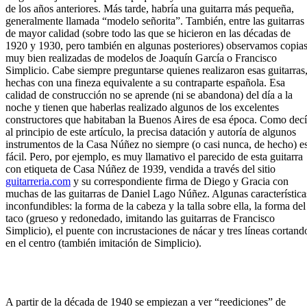
de los años anteriores. Más tarde, habría una guitarra más pequeña,
generalmente llamada “modelo señorita”. También, entre las guitarras
de mayor calidad (sobre todo las que se hicieron en las décadas de
1920 y 1930, pero también en algunas posteriores) observamos copia
muy bien realizadas de modelos de Joaquín García o Francisco
Simplicio. Cabe siempre preguntarse quienes realizaron esas guitarras
hechas con una fineza equivalente a su contraparte española. Esa
calidad de construcción no se aprende (ni se abandona) del día a la
noche y tienen que haberlas realizado algunos de los excelentes
constructores que habitaban la Buenos Aires de esa época. Como dec
al principio de este artículo, la precisa datación y autoría de algunos
instrumentos de la Casa Núñez no siempre (o casi nunca, de hecho) e
fácil. Pero, por ejemplo, es muy llamativo el parecido de esta guitarra
con etiqueta de Casa Núñez de 1939, vendida a través del sitio
guitarreria.com
y su correspondiente firma de Diego y Gracia con
muchas de las guitarras de Daniel Lago Núñez. Algunas característica
inconfundibles: la forma de la cabeza y la talla sobre ella, la forma del
taco (grueso y redonedado, imitando las guitarras de Francisco
Simplicio), el puente con incrustaciones de nácar y tres líneas cortand
en el centro (también imitación de Simplicio).
A partir de la década de 1940 se empiezan a ver “reediciones” de