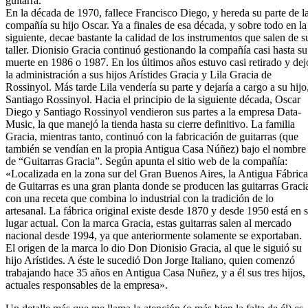
guitarra.
En la década de 1970, fallece Francisco Diego, y hereda su parte de l
compañía su hijo Oscar. Ya a finales de esa década, y sobre todo en la
siguiente, decae bastante la calidad de los instrumentos que salen de s
taller. Dionisio Gracia continuó gestionando la compañía casi hasta su
muerte en 1986 o 1987. En los últimos años estuvo casi retirado y dej
la administración a sus hijos Arístides Gracia y Lila Gracia de
Rossinyol. Más tarde Lila vendería su parte y dejaría a cargo a su hijo
Santiago Rossinyol. Hacia el principio de la siguiente década, Oscar
Diego y Santiago Rossinyol vendieron sus partes a la empresa Data-
Music, la que manejó la tienda hasta su cierre definitivo. La familia
Gracia, mientras tanto, continuó con la fabricación de guitarras (que
también se vendían en la propia Antigua Casa Núñez) bajo el nombre
de “Guitarras Gracia”. Según apunta el sitio web de la compañía:
«Localizada en la zona sur del Gran Buenos Aires, la Antigua Fábrica
de Guitarras es una gran planta donde se producen las guitarras Graci
con una receta que combina lo industrial con la tradición de lo
artesanal. La fábrica original existe desde 1870 y desde 1950 está en 
lugar actual. Con la marca Gracia, estas guitarras salen al mercado
nacional desde 1994, ya que anteriormente solamente se exportaban.
El origen de la marca lo dio Don Dionisio Gracia, al que le siguió su
hijo Arístides. A éste le sucedió Don Jorge Italiano, quien comenzó
trabajando hace 35 años en Antigua Casa Nuñez, y a él sus tres hijos,
actuales responsables de la empresa».