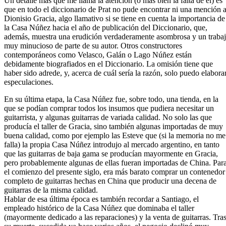
Un detalle más que me llama la atención (o más bien la falta de él) es
que en todo el diccionario de Prat no pude encontrar ni una mención 
Dionisio Gracia, algo llamativo si se tiene en cuenta la importancia de
la Casa Núñez hacia el año de publicación del Diccionario, que,
además, muestra una erudición verdaderamente asombrosa y un traba
muy minucioso de parte de su autor. Otros constructores
contemporáneos como Velasco, Galán o Lago Núñez están
debidamente biografiados en el Diccionario. La omisión tiene que
haber sido adrede, y, acerca de cuál sería la razón, solo puedo elabora
especulaciones.
En su última etapa, la Casa Núñez fue, sobre todo, una tienda, en la
que se podían comprar todos los insumos que pudiera necesitar un
guitarrista, y algunas guitarras de variada calidad. No solo las que
producía el taller de Gracia, sino también algunas importadas de muy
buena calidad, como por ejemplo las Esteve que (si la memoria no me
falla) la propia Casa Núñez introdujo al mercado argentino, en tanto
que las guitarras de baja gama se producían mayormente en Gracia,
pero probablemente algunas de ellas fueran importadas de China. Par
el comienzo del presente siglo, era más barato comprar un contenedor
completo de guitarras hechas en China que producir una decena de
guitarras de la misma calidad.
Hablar de esa última época es también recordar a Santiago, el
empleado histórico de la Casa Núñez que dominaba el taller
(mayormente dedicado a las reparaciones) y la venta de guitarras. Tra