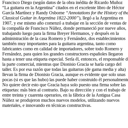
Francisco Diego (según datos de la obra inédita de Ricardo Muñoz
“La guitarra en la Argentina” citados en el excelente libro de Héctor
García Martínez y Randy Osborne
“Annotations for the History of th
Classical Guitar in Argentina 1822-2000”
), llegó a la Argentina en
1907, y ese mismo año comenzó a trabajar en la sección de ventas de
la compañía de Francisco Núñez, donde permaneció por nueve años,
trabajando luego para la firma Breyer Hermanos, y después en la
administración de la casa Romero y Fernández, dos establecimientos
también muy importantes para la guitarra argentina, tanto como
fabricantes como en calidad de importadores, sobre todo Romero y
Fernández, para quien los grandes constructores españoles llegaron
hasta a tener una etiqueta especial. Sería él, entonces, el responsable d
la parte comercial, mientras que Dionisio Gracia se haría cargo del
taller. Es por esa razón que todas las guitarras (de gama media y alta)
llevan la firma de Dionisio Gracia, aunque es evidente que solo unas
pocas (si es que las hubo) las puede haber construido él personalment
No quiere decir esto que Gracia haya solo puesto una firma sobre las
etiquetas: más bien al contrario. Bajo su dirección y con el trabajo de
entre treinta y cuarenta operarios, en la fábrica de la Antigua Casa
Núñez se produjeron muchos nuevos modelos, utilizando nuevos
materiales, e innovando en técnicas constructivas.