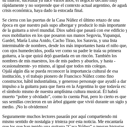
su muerte, sucedida ya hace varios años, el negocio declinó muy
rápidamente y no sorprende que el contexto actual argentino, de agud
crisis económica, haya dado la estocada final.
Se cierra con las puertas de la Casa Núñez el último retazo de una
época en que nuestro país supo albergar y producir lo más importante
de la guitarra a nivel mundial. Dios sabrá que pasará con ese edificio 
esos mobiliarios en los que posaron sus manos Segovia, Yupanqui,
Gardel, María Luisa Anido, Cacho Tirao, los Saravia, y una lista
interminable de nombres, desde los más importantes hasta el niño que
con ojos humedecidos, podía ver como su padre le traía su primera
guitarra, a la que quizá dejó guardada en un rincón. También los
nombres de mis maestros, los de mis padres y abuelos, y hasta -
ocasionalmente- yo mismo, al igual que todos mis colegas.
Ojalá algún día se pueda reconocer la importancia cultural de esa
institución, y el trabajo pionero de Francisco Núñez como fino
constructor, hábil industrialista, y generoso personaje que ayudó a dar
impulso a la guitarra para que fuera en la Argentina lo que todavía es:
el símbolo mismo de nuestra amplísima cultura musical. Él habrá
muerto “pobre y olvidado”, como lo cuenta Prat, pero lo cierto es que
sus semillas crecieron en un árbol gigante que vivió durante un siglo 
medio. ¡No lo olvidemos!
Seguramente muchos lectores pasarán por aquí compartiendo mi
mismo sentido de nostalgia y tristeza por esta noticia. Me encantaría
que los que han tenido una guitarra “Casa Núñez” o tengan historias