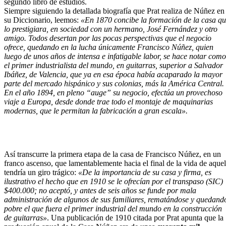
segundo libro de estudios.
Siempre siguiendo la detallada biografía que Prat realiza de Núñez en
su Diccionario, leemos:
«En 1870 concibe la formación de la casa q
lo prestigiara, en sociedad con un hermano, José Fernández y otro
amigo. Todos desertan por las pocas perspectivas que el negocio
ofrece, quedando en la lucha únicamente Francisco Núñez, quien
luego de unos años de intensa e infatigable labor, se hace notar como
el primer industrialista del mundo, en guitarras, superior a Salvador
Ibáñez, de Valencia, que ya en esa época había acaparado la mayor
parte del mercado hispánico y sus colonias, más la América Central.
En el año 1894, en pleno “auge” su negocio, efectúa un provechoso
viaje a Europa, desde donde trae todo el montaje de maquinarias
modernas, que le permitan la fabricación a gran escala».
Así transcurre la primera etapa de la casa de Francisco Núñez, en un
franco ascenso, que lamentablemente hacia el final de la vida de aquel
tendría un giro trágico:
«De la importancia de su casa y firma, es
ilustrativo el hecho que en 1910 se le ofrecían por el transpaso (SIC)
$400.000; no aceptó, y antes de seis años se funde por mala
administración de algunos de sus familiares, rematándose y quedand
pobre el que fuera el primer industrial del mundo en la construcción
de guitarras»
. Una publicación de 1910 citada por Prat apunta que la