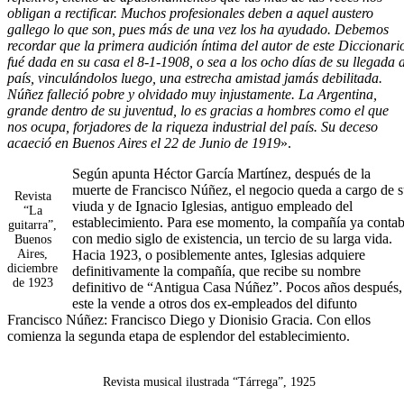
obligan a rectificar. Muchos profesionales deben a aquel austero
gallego lo que son, pues más de una vez los ha ayudado. Debemos
recordar que la primera audición íntima del autor de este Diccionari
fué dada en su casa el 8-1-1908, o sea a los ocho días de su llegada a
país, vinculándolos luego, una estrecha amistad jamás debilitada.
Núñez falleció pobre y olvidado muy injustamente. La Argentina,
grande dentro de su juventud, lo es gracias a hombres como el que
nos ocupa, forjadores de la riqueza industrial del país. Su deceso
acaeció en Buenos Aires el 22 de Junio de 1919
».
Según apunta Héctor García Martínez, después de la
muerte de Francisco Núñez, el negocio queda a cargo de 
Revista
viuda y de Ignacio Iglesias, antiguo empleado del
“La
establecimiento. Para ese momento, la compañía ya conta
guitarra”,
con medio siglo de existencia, un tercio de su larga vida.
Buenos
Aires,
Hacia 1923, o posiblemente antes, Iglesias adquiere
diciembre
definitivamente la compañía, que recibe su nombre
de 1923
definitivo de “Antigua Casa Núñez”. Pocos años después,
este la vende a otros dos ex-empleados del difunto
Francisco Núñez: Francisco Diego y Dionisio Gracia. Con ellos
comienza la segunda etapa de esplendor del establecimiento.
Revista musical ilustrada “Tárrega”, 1925