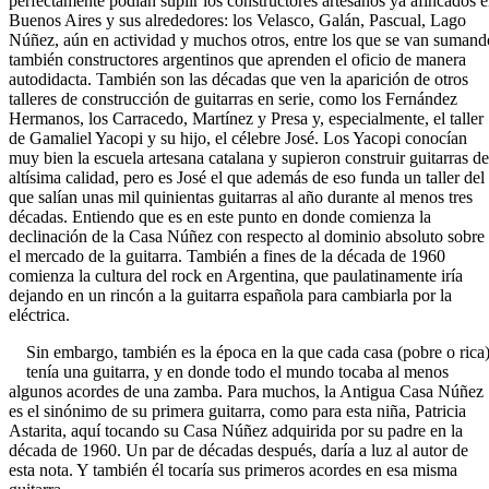
perfectamente podían suplir los constructores artesanos ya afincados 
Buenos Aires y sus alrededores: los Velasco, Galán, Pascual, Lago
Núñez, aún en actividad y muchos otros, entre los que se van sumand
también constructores argentinos que aprenden el oficio de manera
autodidacta. También son las décadas que ven la aparición de otros
talleres de construcción de guitarras en serie, como los Fernández
Hermanos, los Carracedo, Martínez y Presa y, especialmente, el taller
de Gamaliel Yacopi y su hijo, el célebre José. Los Yacopi conocían
muy bien la escuela artesana catalana y supieron construir guitarras de
altísima calidad, pero es José el que además de eso funda un taller del
que salían unas mil quinientas guitarras al año durante al menos tres
décadas. Entiendo que es en este punto en donde comienza la
declinación de la Casa Núñez con respecto al dominio absoluto sobre
el mercado de la guitarra. También a fines de la década de 1960
comienza la cultura del rock en Argentina, que paulatinamente iría
dejando en un rincón a la guitarra española para cambiarla por la
eléctrica.
Sin embargo, también es la época en la que cada casa (pobre o rica
tenía una guitarra, y en donde todo el mundo tocaba al menos
algunos acordes de una zamba. Para muchos, la Antigua Casa Núñez
es el sinónimo de su primera guitarra, como para esta niña, Patricia
Astarita, aquí tocando su Casa Núñez adquirida por su padre en la
década de 1960. Un par de décadas después, daría a luz al autor de
esta nota. Y también él tocaría sus primeros acordes en esa misma