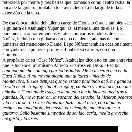
reforzada por treinta y tres barras que, tomando como centro radial la
boca de la guitarra, imitaban los rayos del sol a lo largo de toda la
extensión de la tapa.
De esa época inicial del taller a cargo de Dionisio Gracia también sale
la guitarra de Atahualpa Yupanqui. O, al menos, una de ellas. Lo
podemos encontrar en videos y fotos con varios modelos de Casa
Núñez, incluida una guitarra con tapa de alerce, además de con
guitarras del mencionado Daniel Lago Núñez; también ocasionalment
con guitarras japonesas y, muy al final de su carrera, con una
Contreras.
A propósito de su “Casa Núñez”, Atahualpa dice esto en una entrevis
que le hiciera el mismísimo Alfredo Zitarrosa en 1966: «
Esa ha
caminao mucho conmigo por todos lados. Me la hicieron acá en la
Casa Núñez. A mí me rompieron una guitarra viniendo de
Montevideo. En los tiempos que yo estaba prohibido acá, me ganaba
la vida en el Uruguay. Iba al Uruguay, cantaba y volvía acá, con mis
chirolitas. Y en una de esas, en la aduana me la hicieron pedazos a
patadas. Sí, me la pisaron, la sacaron del estuche, la hicieron pedazo
y la cerraron. La Casa Núñez me hizo con el resto, con algunos
restitos que quedaron, del mástil, por ejemplo, me hicieron esta
guitarra. Salió bastante simpática de sonido, seria, media gravecita,
me gusta y la uso
».