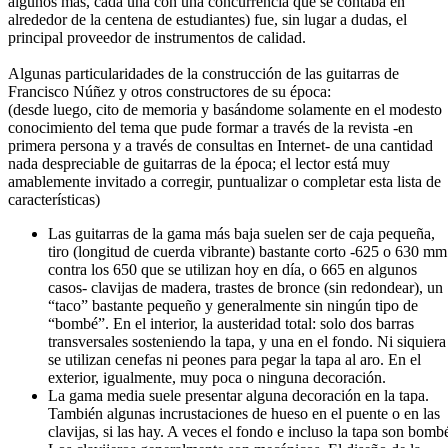
algunos más, cada una con una concurrencia que se contaba en
alrededor de la centena de estudiantes) fue, sin lugar a dudas, el
principal proveedor de instrumentos de calidad.
Algunas particularidades de la construcción de las guitarras de
Francisco Núñez y otros constructores de su época:
(desde luego, cito de memoria y basándome solamente en el modesto
conocimiento del tema que pude formar a través de la revista -en
primera persona y a través de consultas en Internet- de una cantidad
nada despreciable de guitarras de la época; el lector está muy
amablemente invitado a corregir, puntualizar o completar esta lista de
características)
Las guitarras de la gama más baja suelen ser de caja pequeña,
tiro (longitud de cuerda vibrante) bastante corto -625 o 630 mm
contra los 650 que se utilizan hoy en día, o 665 en algunos
casos- clavijas de madera, trastes de bronce (sin redondear), un
“taco” bastante pequeño y generalmente sin ningún tipo de
“bombé”. En el interior, la austeridad total: solo dos barras
transversales sosteniendo la tapa, y una en el fondo. Ni siquiera
se utilizan cenefas ni peones para pegar la tapa al aro. En el
exterior, igualmente, muy poca o ninguna decoración.
La gama media suele presentar alguna decoración en la tapa.
También algunas incrustaciones de hueso en el puente o en las
clavijas, si las hay. A veces el fondo e incluso la tapa son bomb