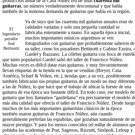
producción anual de la Casa Núñez era de unas
cuarenta mil
guitarras
, un número verdaderamente descomunal y que habla
también de la inmensa demanda de guitarras que había en la región.
Va de suyo que las cuarenta mil guitarras anuales eran de
calidades variadas y solo una pequeña cantidad se
El
fabricaba enteramente a mano. En aquella época inicial,
legendario
muchos importantes músicos argentinos se ven
payador
fotografiados con guitarras que probablemente salieron de
José
Bettinotti
su taller, como los payadores Bettinotti y Gabino Ezeiza, 
Gardel y Razzano. La célebre guitarra con boca de estrell
que tanto popularizó Gardel salió del taller de Francisco Núñez.
Muchas veces es difícil datar esas guitarras, y muy frecuentemente
llevan etiquetas de la tienda en la que se vendían (Breyer, Casa
América, Scharf & Velten, etc.), tiendas que, a su vez, posiblemente
también fabricaran sus propias guitarras de un modo no muy diferente
a las de Núñez, lo que hace que el trabajo de ubicar la fuente de una
guitarra de esa época sea bastante difícil. En todo caso, ese modelo de
guitarra que hoy llamamos “gardeliana” era precisamente el modelo d
más alta calidad que ofrecía el taller de Francisco Núñez. Desde luego
muchos de los más importantes guitarristas clásicos de la época
también usaron guitarras de Francisco Núñez, aún cuando
generalmente preferían las españolas, que gozaban naturalmente de u
mayor prestigio. Y para los menos conocidos (el millar de alumnos qu
poblaba las academias de Prat, Sagreras, Rizzutti, Sinópoli, Leloup y