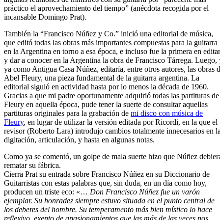
práctico el aprovechamiento del tiempo” (anécdota recogida por el
incansable Domingo Prat).
También la “Francisco Núñez y Co.” inició una editorial de música,
que editó todas las obras más importantes compuestas para la guitarra
en la Argentina en torno a esa época, e incluso fue la primera en edita
y dar a conocer en la Argentina la obra de Francisco Tárrega. Luego, 
ya como Antigua Casa Núñez, editaría, entre otros autores, las obras 
Abel Fleury, una pieza fundamental de la guitarra argentina. La
editorial siguió en actividad hasta por lo menos la década de 1960.
Gracias a que mi padre oportunamente adquirió todas las partituras de
Fleury en aquella época, pude tener la suerte de consultar aquellas
partituras originales para la grabación de
mi disco con música de
Fleury
, en lugar de utilizar la versión editada por Ricordi, en la que el
revisor (Roberto Lara) introdujo cambios totalmente innecesarios en l
digitación, articulación, y hasta en algunas notas.
Como ya se comentó, un golpe de mala suerte hizo que Núñez debier
rematar su fábrica.
Cierra Prat su entrada sobre Francisco Núñez en su Diccionario de
Guitarristas con estas palabras que, sin duda, en un día como hoy,
producen un triste eco: «…
Don Francisco Núñez fue un varón
ejemplar. Su honradez siempre estuvo situada en el punto central de
los deberes del hombre. Su temperamento más bien místico lo hace
reflexivo, exento de apasionamientos que las más de las veces nos