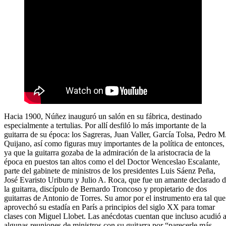
Hacia 1900, Núñez inauguró un salón en su fábrica, destinado
especialmente a tertulias. Por allí desfiló lo más importante de la
guitarra de su época: los Sagreras, Juan Valler, García Tolsa, Pedro M
Quijano, así como figuras muy importantes de la política de entonces,
ya que la guitarra gozaba de la admiración de la aristocracia de la
época en puestos tan altos como el del Doctor Wenceslao Escalante,
parte del gabinete de ministros de los presidentes Luis Sáenz Peña,
José Evaristo Uriburu y Julio A. Roca, que fue un amante declarado 
la guitarra, discípulo de Bernardo Troncoso y propietario de dos
guitarras de Antonio de Torres. Su amor por el instrumento era tal que
aprovechó su estadía en París a principios del siglo XX para tomar
clases con Miguel Llobet. Las anécdotas cuentan que incluso acudió 
algunas reuniones de ministros con su guitarra por “parecerle más