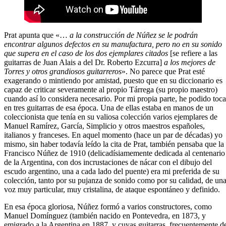
Prat apunta que «…
a la construcción de Núñez se le podrán
encontrar algunos defectos en su manufactura, pero no en su sonido
que supera en el caso de los dos ejemplares citados
[se refiere a las
guitarras de Juan Alais a del Dr. Roberto Ezcurra]
a los mejores de
Torres y otros grandiosos guitarreros
». No parece que Prat esté
exagerando o mintiendo por amistad, puesto que en su diccionario es
capaz de criticar severamente al propio Tárrega (su propio maestro)
cuando así lo considera necesario. Por mi propia parte, he podido toca
en tres guitarras de esa época. Una de ellas estaba en manos de un
coleccionista que tenía en su valiosa colección varios ejemplares de
Manuel Ramírez, García, Simplicio y otros maestros españoles,
italianos y franceses. En aquel momento (hace un par de décadas) yo
mismo, sin haber todavía leído la cita de Prat, también pensaba que la
Francisco Núñez de 1910 (delicadísiamemente dedicada al centenario
de la Argentina, con dos incrustaciones de nácar con el dibujo del
escudo argentino, una a cada lado del puente) era mi preferida de su
colección, tanto por su pujanza de sonido como por su calidad, de un
voz muy particular, muy cristalina, de ataque espontáneo y definido.
En esa época gloriosa, Núñez formó a varios constructores, como
Manuel Domínguez (también nacido en Pontevedra, en 1873, y
emigrado a la Argentina en 1887, y cuyas guitarras, frecuentemente d