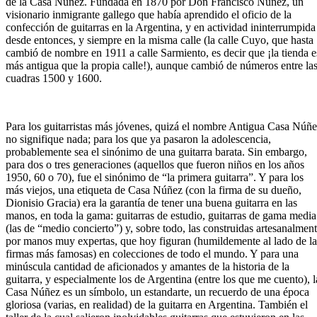
de la Casa Núñez. Fundada en 1870 por Don Francisco Núñez, un
visionario inmigrante gallego que había aprendido el oficio de la
confección de guitarras en la Argentina, y en actividad ininterrumpida
desde entonces, y siempre en la misma calle (la calle Cuyo, que hasta
cambió de nombre en 1911 a calle Sarmiento, es decir que ¡la tienda e
más antigua que la propia calle!), aunque cambió de números entre la
cuadras 1500 y 1600.
Para los guitarristas más jóvenes, quizá el nombre Antigua Casa Núñ
no signifique nada; para los que ya pasaron la adolescencia,
probablemente sea el sinónimo de una guitarra barata. Sin embargo,
para dos o tres generaciones (aquellos que fueron niños en los años
1950, 60 o 70), fue el sinónimo de “la primera guitarra”. Y para los
más viejos, una etiqueta de Casa Núñez (con la firma de su dueño,
Dionisio Gracia) era la garantía de tener una buena guitarra en las
manos, en toda la gama: guitarras de estudio, guitarras de gama media
(las de “medio concierto”) y, sobre todo, las construidas artesanalmen
por manos muy expertas, que hoy figuran (humildemente al lado de la
firmas más famosas) en colecciones de todo el mundo. Y para una
minúscula cantidad de aficionados y amantes de la historia de la
guitarra, y especialmente los de Argentina (entre los que me cuento), l
Casa Núñez es un símbolo, un estandarte, un recuerdo de una época
gloriosa (varias, en realidad) de la guitarra en Argentina. También el