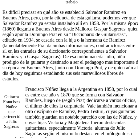
trabajo
Es difícil precisar en qué año se estableció Salvador Ramírez en
Buenos Aires, pero, por la etiqueta de esta guitarra, podemos ver que
Salvador Ramírez ya estaba instalado allí en 1858. Por la misma époc
(1860) llegaría a Buenos Aires desde Mallorca Gaspar Sagreras, quien
según apunta Domingo Prat en su “Diccionario de Guitarristas”,
editado en 1934, se casaría con la hija o la hermana de Ramírez
(lamentablemente Prat da ambas informaciones, contradictorias entre
sí, en las entradas de su diccionario correspondientes a Salvador
Ramírez y a Gaspar Sagreras). De esa unión nacería Julio, niño
prodigio de la guitarra y destinado a ser el pedagogo más importante 
su época en Buenos Aires, junto con Domingo Prat, y de quien aún al
día de hoy seguimos estudiando sus seis maravillosos libros de
estudios.
Francisco Núñez llega a la Argentina en 1858, por lo cual
es entre ese año y 1870 que se forma con Salvador
Guitarra
Ramírez, luego de (según Prat) dedicarse a varios oficios,
Francisco
el último de ellos la carpintería. Vale también mencionar a
Núñez
otro discípulo de Ramírez, Pedro Testuri, cuyas guitarras
que
perteneció
también guardan un notable parecido con las de Núñez, y
a Julio
cuyas hijas Victoria y Magdalena fueron destacadas
Sagreras
guitarristas, especialmente Victoria, alumna de Julio
Sagreras según el mismo lo destaca en el prólogo de su