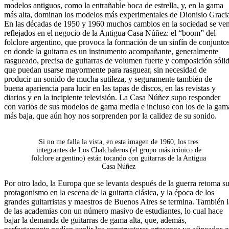
modelos antiguos, como la entrañable boca de estrella, y, en la gama
más alta, dominan los modelos más experimentales de Dionisio Graci
En las décadas de 1950 y 1960 muchos cambios en la sociedad se ve
reflejados en el negocio de la Antigua Casa Núñez: el “boom” del
folclore argentino, que provoca la formación de un sinfín de conjunto
en donde la guitarra es un instrumento acompañante, generalmente
rasgueado, precisa de guitarras de volumen fuerte y composición sóli
que puedan usarse mayormente para rasguear, sin necesidad de
producir un sonido de mucha sutileza, y seguramente también de
buena apariencia para lucir en las tapas de discos, en las revistas y
diarios y en la incipiente televisión. La Casa Núñez supo responder
con varios de sus modelos de gama media e incluso con los de la gam
más baja, que aún hoy nos sorprenden por la calidez de su sonido.
Si no me falla la vista, en esta imagen de 1960, los tres
integrantes de Los Chalchaleros (el grupo más icónico de
folclore argentino) están tocando con guitarras de la Antigua
Casa Núñez
Por otro lado, la Europa que se levanta después de la guerra retoma s
protagonismo en la escena de la guitarra clásica, y la época de los
grandes guitarristas y maestros de Buenos Aires se termina. También l
de las academias con un número masivo de estudiantes, lo cual hace
bajar la demanda de guitarras de gama alta, que, además,