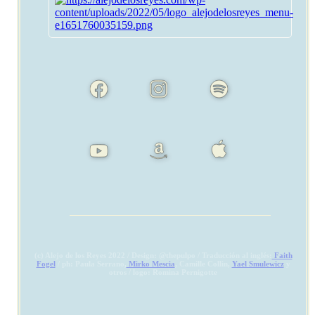
(c) Alejo de los Reyes 2022 / Design: @thepulpo / Traducción al inglés:
Faith
Fogel
/ ph: Paula Serrano,
Mirko Mescia
, Camille Collin,
Yael Smulewicz
y
otros / logo: Romina Pernigotte