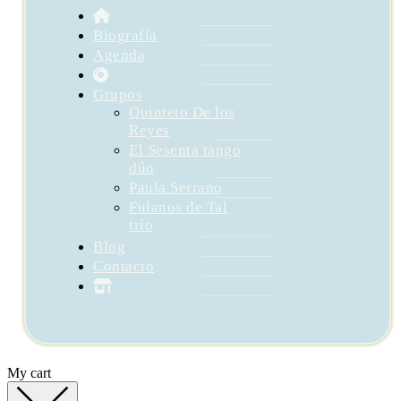
Biografía
Agenda
Grupos
Quinteto De los
Reyes
El Sesenta tango
dúo
Paula Serrano
Fulanos de Tal
trío
Blog
Contacto
My cart