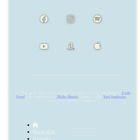
(c) Alejo de los Reyes 2022 / Design: @thepulpo / Traducción al inglés:
Faith
Fogel
/ ph: Paula Serrano,
Mirko Mescia
, Camille Collin,
Yael Smulewicz
y
otros / logo: Romina Pernigotte
Biografía
Agenda