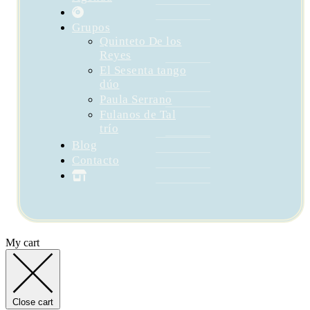
Grupos
Quinteto De los
Reyes
El Sesenta tango
dúo
Paula Serrano
Fulanos de Tal
trío
Blog
Contacto
My cart
Close cart