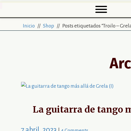
Inicio
//
Shop
// Posts etiquetados “Troilo – Grel
Arc
La guitarra de tango m
7 abril, 2023
|
4 Comments