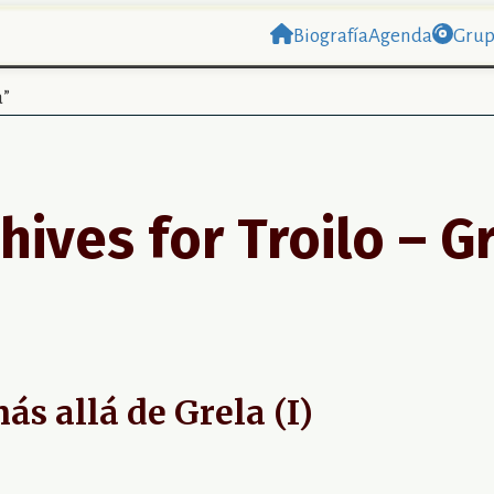
Biografía
Agenda
Grup
a”
hives for
Troilo – G
ás allá de Grela (I)