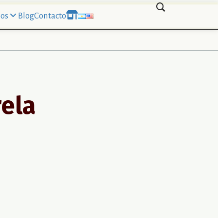
os
Blog
Contacto
rela