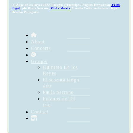
(c) Alejo de los Reyes 2022 / Design: @thepulpo / English Translation:
Faith
Fogel
/ ph: Paula Serrano,
Mirko Mescia
, Camille Collin and others / logo:
Romina Pernigotte
About
Concerts
Groups
Quinteto De los
Reyes
El sesenta tango
dúo
Paula Serrano
Fulanos de Tal
trío
Contact