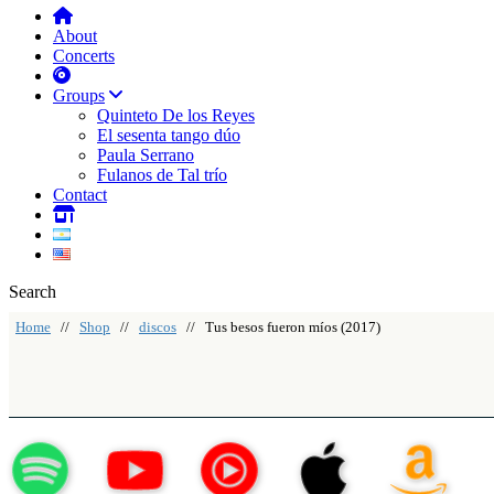
About
Concerts
Groups
Quinteto De los Reyes
El sesenta tango dúo
Paula Serrano
Fulanos de Tal trío
Contact
Search
Home
//
Shop
//
discos
// Tus besos fueron míos (2017)