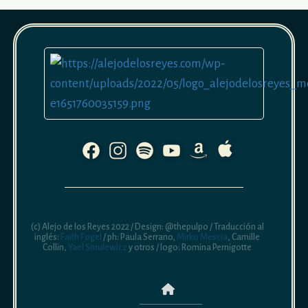
(c) Alejo de los Reyes 2022 / Design: @thepulpo / Traducción al
inglés:
Faith Fogel
/ ph: Paula Serrano,
Mirko Mescia
, Camille
Collin,
Yael Smulewicz
y otros / logo: Romina Pernigotte